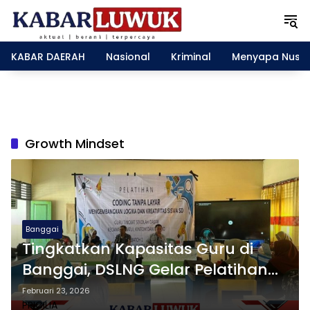
L
a
n
g
KABAR DAERAH
Nasional
Kriminal
Menyapa Nusa
s
u
n
g
k
e
Growth Mindset
k
o
n
t
e
n
Banggai
Tingkatkan Kapasitas Guru di
Banggai, DSLNG Gelar Pelatihan
AI, Coding Unplugged, dan
Februari 23, 2026
PRICILIA