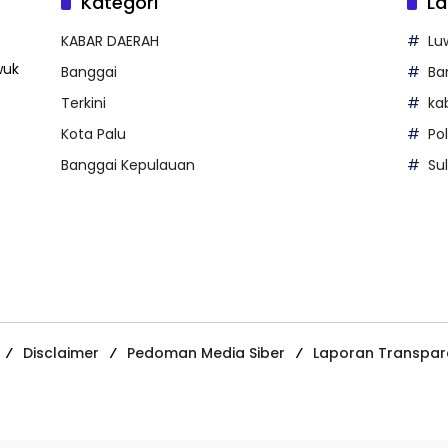
Kategori
La
KABAR DAERAH
Lu
wuk
Banggai
Ba
Terkini
ka
Kota Palu
Po
Banggai Kepulauan
Su
Disclaimer
Pedoman Media Siber
Laporan Transpar