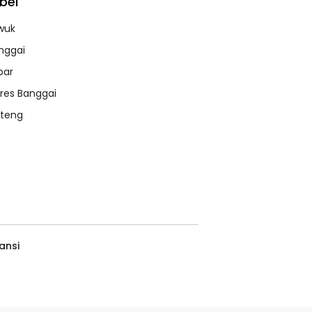
bel
wuk
nggai
bar
lres Banggai
lteng
ansi