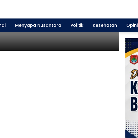
Transaksi Sulsel Great Sale
nal
Menyapa Nusantara
Politik
Kesehatan
Opini