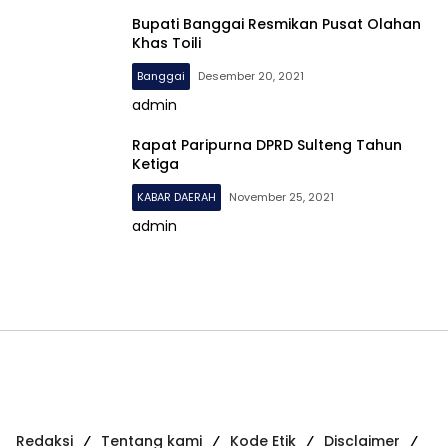
Bupati Banggai Resmikan Pusat Olahan
Khas Toili
Banggai
Desember 20, 2021
admin
Rapat Paripurna DPRD Sulteng Tahun
Ketiga
KABAR DAERAH
November 25, 2021
admin
Redaksi
Tentang kami
Kode Etik
Disclaimer