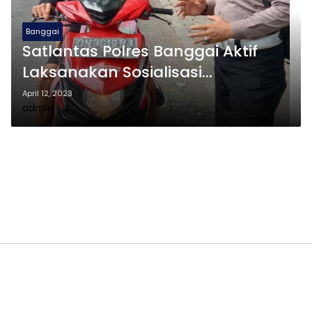
Banggai
Satlantas Polres Banggai Aktif
Laksanakan Sosialisasi
Kamseltibcar
April 12, 2023
admin