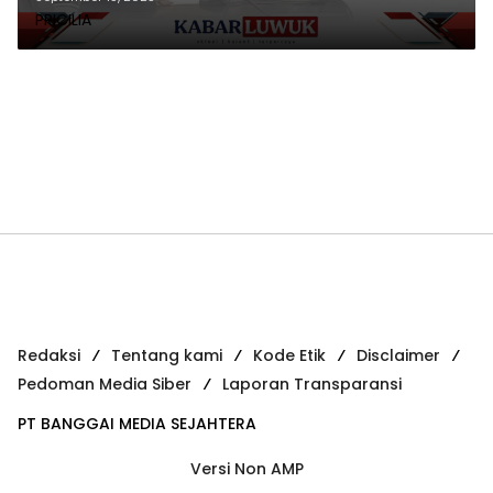
PRICILIA
Masnawati; belanjakan APBD
untuk Subsidi Beras
Redaksi
Tentang kami
Kode Etik
Disclaimer
Pedoman Media Siber
Laporan Transparansi
PT BANGGAI MEDIA SEJAHTERA
Versi Non AMP