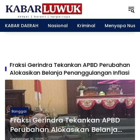
L
a
n
g
KABAR DAERAH
Nasional
Kriminal
Menyapa Nusa
s
u
n
g
k
e
Fraksi Gerindra Tekankan APBD Perubahan
k
Alokasikan Belanja Penanggulangan Inflasi
o
n
t
e
n
Banggai
Fraksi Gerindra Tekankan APBD
Perubahan Alokasikan Belanja
Penanggulangan Inflasi,
September 15, 2025