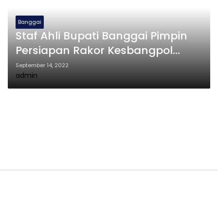
Banggai
Staf Ahli Bupati Banggai Pimpin
Persiapan Rakor Kesbangpol
Seluruh Indonesia
September 14, 2022
admin