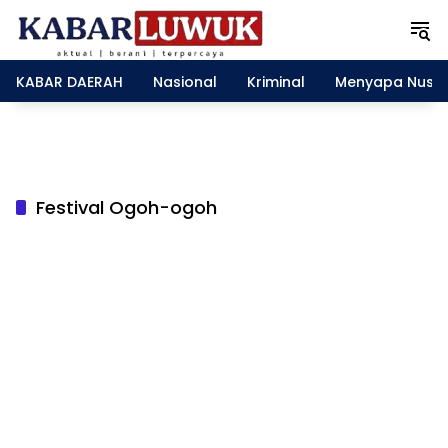
L
a
n
g
KABAR DAERAH
Nasional
Kriminal
Menyapa Nusa
s
u
n
g
k
e
Festival Ogoh-ogoh
k
o
n
t
e
n