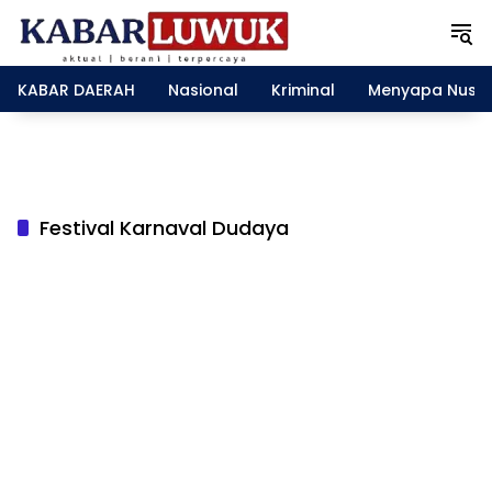
L
a
n
g
KABAR DAERAH
Nasional
Kriminal
Menyapa Nusa
s
u
n
g
k
e
Festival Karnaval Dudaya
k
o
n
t
e
n