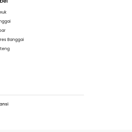
bel
wuk
nggai
bar
lres Banggai
lteng
ansi