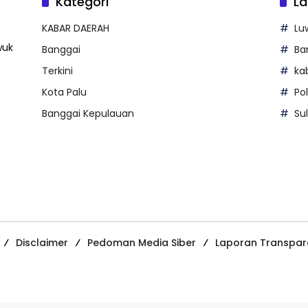
Kategori
La
KABAR DAERAH
Lu
wuk
Banggai
Ba
Terkini
ka
Kota Palu
Po
Banggai Kepulauan
Su
Disclaimer
Pedoman Media Siber
Laporan Transpar