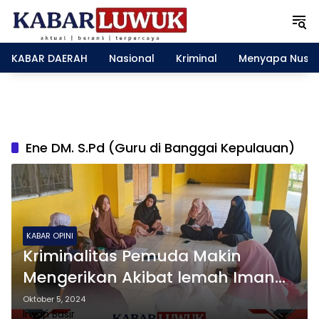
L
a
n
g
KABAR DAERAH
Nasional
Kriminal
Menyapa Nusa
s
u
n
g
k
e
Ene DM. S.Pd (Guru di Banggai Kepulauan)
k
o
n
t
e
n
KABAR OPINI
Kriminalitas Pemuda Makin
Mengerikan Akibat lemah Iman
dan Islam
Oktober 5, 2024
Irwan Basir