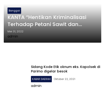
Banggai
KANTA “Hentikan Kriminalisasi
Terhadap Petani Sawit dan
Masyarakat eks Lahan Tambak
Mei 31, 2022
admin
Udang Batui”
Sidang Kode Etik oknum eks. Kapolsek di
Parimo digelar besok
KABAR DAERAH
Oktober 22, 2021
admin