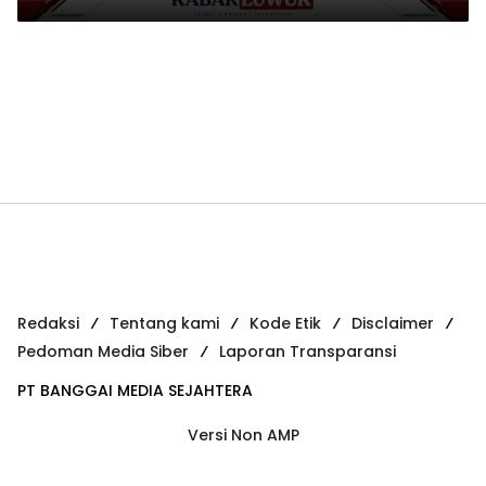
Masyarakat Sipil, Demokrasi,
Ekologi, dan Hak Masyarakat
Adat
Redaksi
Tentang kami
Kode Etik
Disclaimer
Pedoman Media Siber
Laporan Transparansi
PT BANGGAI MEDIA SEJAHTERA
Versi Non AMP