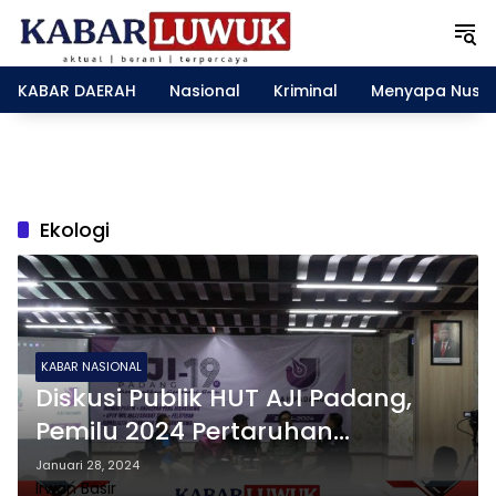
L
a
n
g
KABAR DAERAH
Nasional
Kriminal
Menyapa Nusa
s
u
n
g
k
e
Ekologi
k
o
n
t
e
n
KABAR NASIONAL
Diskusi Publik HUT AJI Padang,
Pemilu 2024 Pertaruhan
Terhadap Kebebasan
Januari 28, 2024
Irwan Basir