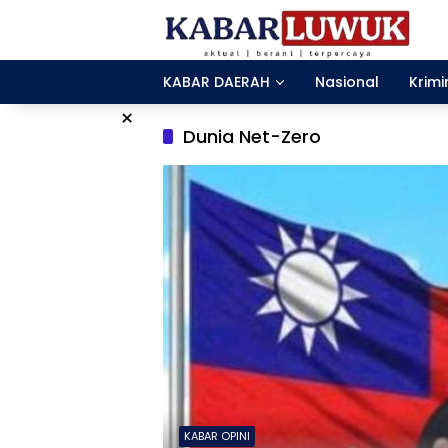
Langsung
ke
konten
KABAR DAERAH
Nasional
Krimi
×
Dunia Net-Zero
KABAR OPINI