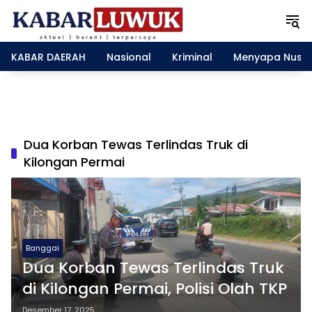
L
a
n
g
KABAR DAERAH
Nasional
Kriminal
Menyapa Nusa
s
u
n
g
k
e
Dua Korban Tewas Terlindas Truk di
k
Kilongan Permai
o
n
t
e
n
Banggai
Dua Korban Tewas Terlindas Truk
di Kilongan Permai, Polisi Olah TKP
Desember 17, 2025