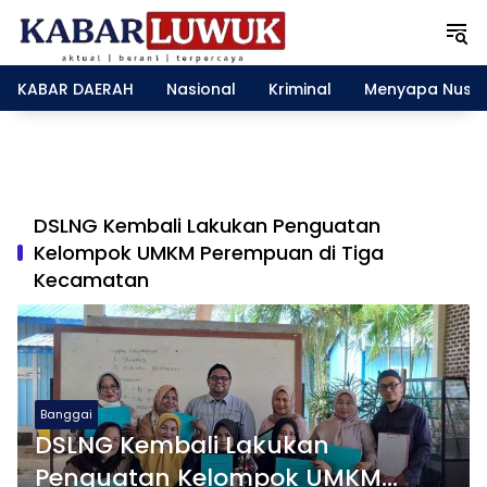
L
a
n
g
KABAR DAERAH
Nasional
Kriminal
Menyapa Nusa
s
u
n
g
k
e
DSLNG Kembali Lakukan Penguatan
k
Kelompok UMKM Perempuan di Tiga
o
Kecamatan
n
t
e
n
Banggai
DSLNG Kembali Lakukan
Penguatan Kelompok UMKM