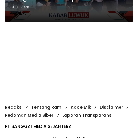
Perempuan di Tiga Kecamatan
Juli 9, 2025
PRICILIA
Redaksi
Tentang kami
Kode Etik
Disclaimer
Pedoman Media Siber
Laporan Transparansi
PT BANGGAI MEDIA SEJAHTERA