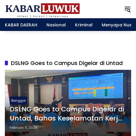
L
a
n
g
KABAR DAERAH
Nasional
Kriminal
Menyapa Nusa
s
u
n
g
k
e
DSLNG Goes to Campus Digelar di Untad
k
o
n
t
e
n
Banggai
DSLNG Goes to Campus Digelar di
Untad, Bahas Keselamatan Kerja
Berisiko Tinggi
Februari 11, 2026
PRICILIA