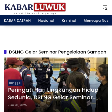
L
a
n
g
KABAR DAERAH
Nasional
Kriminal
Menyapa Nusa
s
u
n
g
k
e
DSLNG Gelar Seminar Pengelolaan Sampah
k
o
n
t
e
n
Banggai
Peringati Hari Lingkungan Hidup
Sedunia, DSLNG Gelar Seminar
Pengelolaan Sampah
Juni 26, 2025
Irwan Basir