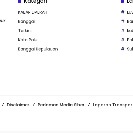
Kategori
La
KABAR DAERAH
Lu
wuk
Banggai
Ba
Terkini
ka
Kota Palu
Po
Banggai Kepulauan
Su
Disclaimer
Pedoman Media Siber
Laporan Transpar