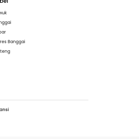
bel
wuk
nggai
bar
lres Banggai
lteng
ansi