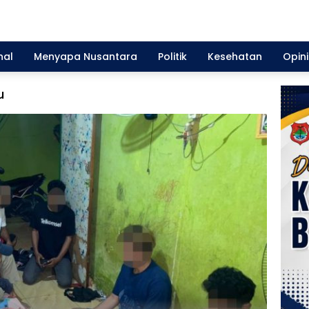
nal
Menyapa Nusantara
Politik
Kesehatan
Opini
u