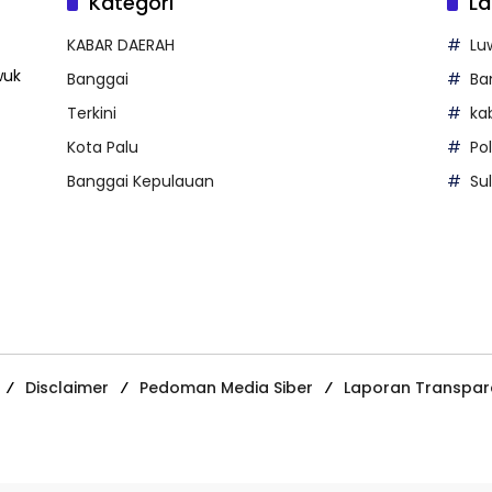
Kategori
La
KABAR DAERAH
Lu
wuk
Banggai
Ba
Terkini
ka
Kota Palu
Po
Banggai Kepulauan
Su
Disclaimer
Pedoman Media Siber
Laporan Transpar