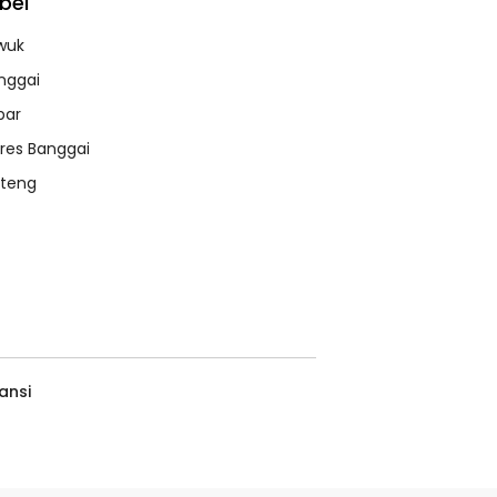
bel
wuk
nggai
bar
lres Banggai
lteng
ansi