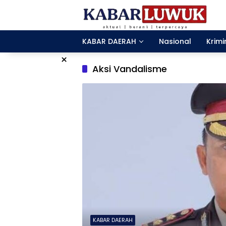
Langsung
ke
konten
KABAR DAERAH
Nasional
Krimi
×
Aksi Vandalisme
KABAR DAERAH