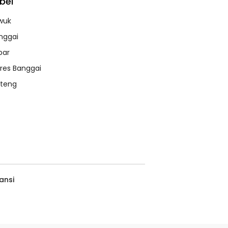
bel
wuk
nggai
bar
lres Banggai
lteng
ansi