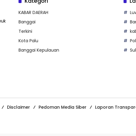
Kategori
La
KABAR DAERAH
Lu
wuk
Banggai
Ba
Terkini
ka
Kota Palu
Po
Banggai Kepulauan
Su
Disclaimer
Pedoman Media Siber
Laporan Transpar