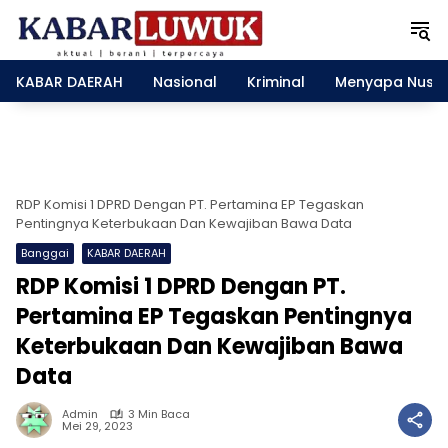
L
a
n
g
KABAR DAERAH
Nasional
Kriminal
Menyapa Nusa
s
u
n
g
k
e
RDP Komisi 1 DPRD Dengan PT. Pertamina EP Tegaskan
k
Pentingnya Keterbukaan Dan Kewajiban Bawa Data
o
Banggai
KABAR DAERAH
n
RDP Komisi 1 DPRD Dengan PT.
t
e
Pertamina EP Tegaskan Pentingnya
n
Keterbukaan Dan Kewajiban Bawa
Data
Admin
3 Min Baca
Mei 29, 2023