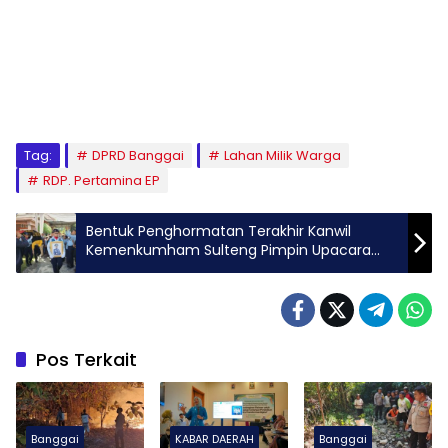
Tag:
DPRD Banggai
Lahan Milik Warga
RDP. Pertamina EP
Bentuk Penghormatan Terakhir Kanwil
Kemenkumham Sulteng Pimpin Upacara
Pemakaman Kalapas Luwuk
Pos Terkait
Banggai
KABAR DAERAH
Banggai