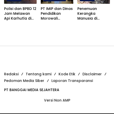
Polisi dan BPBD 12
PT IMIP dan Dinas
Penemuan
Jam Melawan
Pendidikan
Kerangka
Api Karhutla di
Morowali
Manusia di
Bualemo
Kolaborasi
Molino Luwuk
Banggai
Tingkatkan
Timur, Polisi
Kapasitas
Lakukan
Kepala Sekolah
Penyelidikan
di Bahodopi
Redaksi
Tentang kami
Kode Etik
Disclaimer
Pedoman Media Siber
Laporan Transparansi
PT BANGGAI MEDIA SEJAHTERA
Versi Non AMP